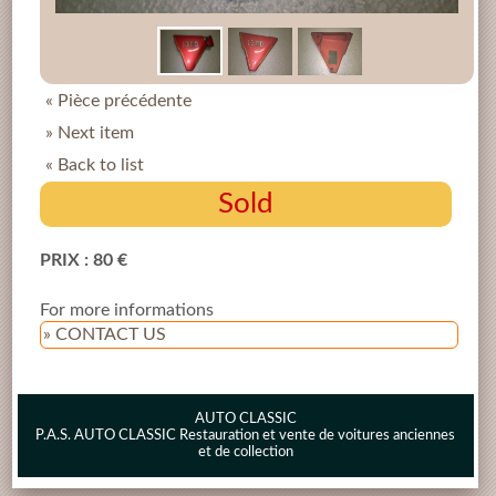
« Pièce précédente
» Next item
« Back to list
Sold
PRIX : 80 €
For more informations
» CONTACT US
AUTO CLASSIC
P.A.S. AUTO CLASSIC Restauration et vente de voitures anciennes
et de collection