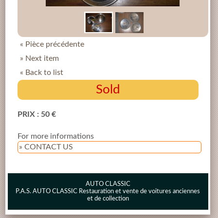
« Pièce précédente
» Next item
« Back to list
Sold
PRIX : 50 €
For more informations
» CONTACT US
AUTO CLASSIC
P.A.S. AUTO CLASSIC Restauration et vente de voitures anciennes
et de collection