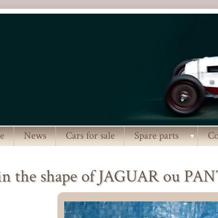
e
News
Cars for sale
Spare parts
Co
▼
 in the shape of JAGUAR ou P