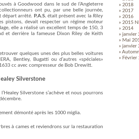
ouvés à Goodwood dans le sud de l’Angleterre
» 2018
ollectionneurs ont pu, par une belle journée,
» 2017
it départ arrêté.
P.A.S.
était présent avec la
Riley
» 2016
s pistons, devait respecter un régime moteur
» 2015 
e, elle a réalisé un excellent temps de 150, 3
» 2014
d et derrière la fameuse Dixon Riley de Keith
» janvier
» Mai 20
» janvier
» Autom
etrouver quelques unes des plus belles voitures
» Février
RA, Bentley, Bugatti ou d’autres «spéciales»
1633 cc avec compresseur de Bob Drewitt.
ealey Silverstone
l’Healey Silverstone s’achève et nous pourrons
t décembre.
ement démonté après les 1000 miglia.
bres à cames et reviendrons sur la restauration