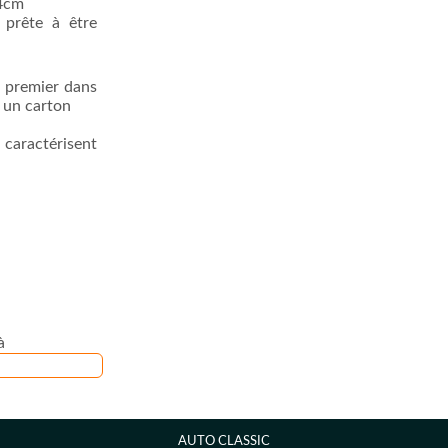
4cm
 prête à être
n premier dans
 un carton
 caractérisent
à
AUTO CLASSIC