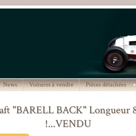
News
Voitures à vendre
Pièces détachées
aft "BARELL BACK" Longueur
!...VENDU