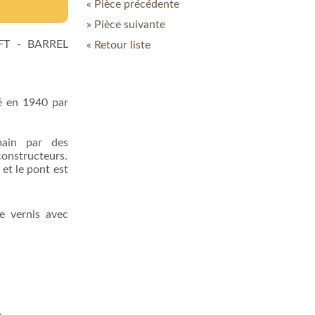
« Pièce précédente
» Pièce suivante
AFT - BARREL
« Retour liste
é en 1940 par
main par des
constructeurs.
et le pont est
e vernis avec