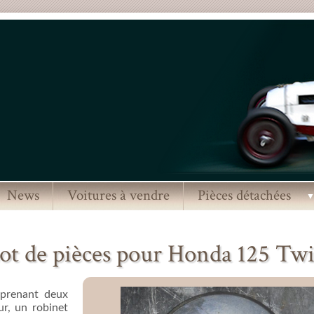
News
Voitures à vendre
Pièces détachées
ot de pièces pour Honda 125 Tw
prenant deux
ur, un robinet