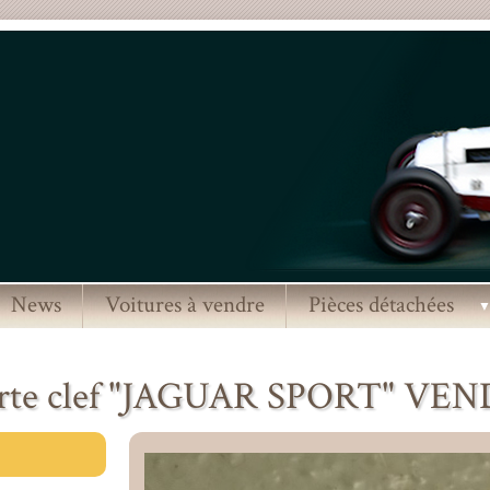
News
Voitures à vendre
Pièces détachées
rte clef "JAGUAR SPORT" VE