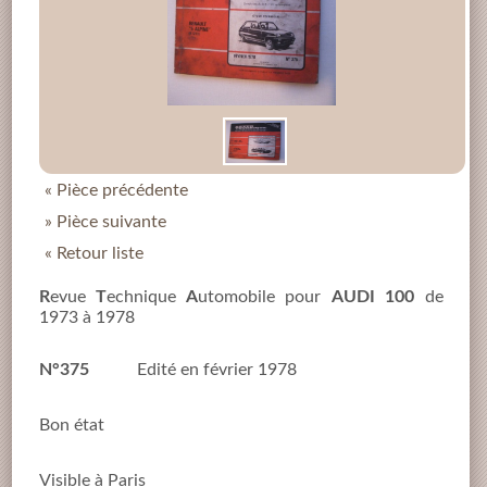
« Pièce précédente
» Pièce suivante
« Retour liste
R
evue
T
echnique
A
utomobile pour
AUDI 100
de
1973 à 1978
N°375
Edité en février 1978
Bon état
Visible à Paris