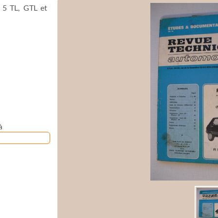
 5 TL, GTL et
à